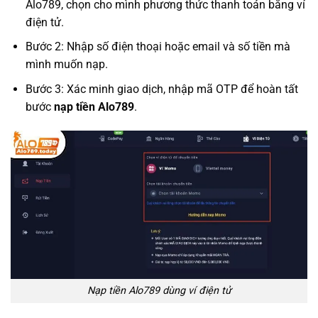
Alo789, chọn cho mình phương thức thanh toán bằng ví
điện tử.
Bước 2: Nhập số điện thoại hoặc email và số tiền mà
mình muốn nạp.
Bước 3: Xác minh giao dịch, nhập mã OTP để hoàn tất
bước
nạp tiền Alo789
.
Nạp tiền Alo789 dùng ví điện tử