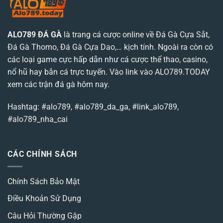
Cược
Hấp
Dẫn
Tại
ALO789
ĐÁ GÀ
là trang cá cược online về Đá Gà Cựa Sắt,
Alo789
Đá Gà Thomo, Đá Gà Cựa Dao,… kịch tính. Ngoài ra còn có
các loại game cực hấp dẫn như cá cược thể thao, casino,
nổ hũ hay bắn cá trực tuyến. Vào link vào ALO789.TODAY
xem các trận đá gà hôm nay.
Hashtag: #alo789, #alo789_da_ga, #link_alo789,
#alo789_nha_cai
CÁC CHÍNH SÁCH
Chính Sách Bảo Mật
Điều Khoản Sử Dụng
Câu Hỏi Thường Gặp