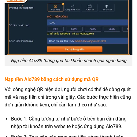
Nạp tiền Alo789 thông qua tài khoản nhanh qua ngân hàng
Nạp tiền Alo789 bằng cách sử dụng mã QR
Với công nghệ QR hiện đại, người chơi có thể dễ dàng quét
mã và nạp tiền chỉ trong vài giây. Các bước thực hiện cũng
đơn giản không kém, chỉ cần làm theo như sau:
Bước 1: Cũng tương tự như bước ở trên bạn cần đăng
nhập tài khoản trên website hoặc ứng dụng Alo789.