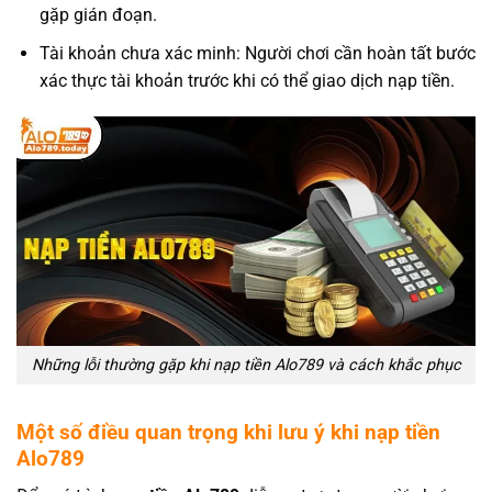
gặp gián đoạn.
Tài khoản chưa xác minh: Người chơi cần hoàn tất bước
xác thực tài khoản trước khi có thể giao dịch nạp tiền.
Những lỗi thường gặp khi nạp tiền Alo789 và cách khắc phục
Một số điều quan trọng khi lưu ý khi nạp tiền
Alo789