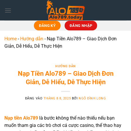
Bỏ
qua
nội
dung
ĐĂNG KÝ
ĐĂNG NHẬP
Home
-
Hướng dẫn
-
Nạp Tiền Alo789 – Giao Dịch Đơn
Giản, Dễ Hiểu, Dễ Thực Hiện
HƯỚNG DẪN
Nạp Tiền Alo789 – Giao Dịch Đơn
Giản, Dễ Hiểu, Dễ Thực Hiện
ĐĂNG VÀO
THÁNG 8 8, 2025
BỞI
NGÔ ĐÌNH LONG
Nạp tiền Alo789
là bước không thể nào thiếu nếu bạn
muốn tham gia các trò chơi cá cược casino, thể thao hay