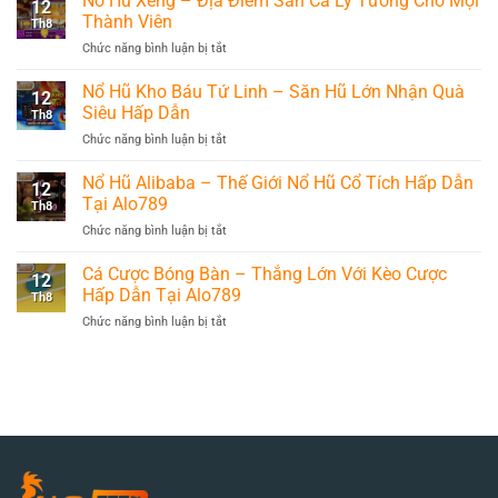
Nổ Hũ Xèng – Địa Điểm Săn Cá Lý Tưởng Cho Mọi
12
Bắn
Lộc
Thành Viên
Th8
Cá
Thú
Chức năng bình luận bị tắt
ở
–
Vị
Nổ
Game
Ngay
Hũ
Nổ Hũ Kho Báu Tứ Linh – Săn Hũ Lớn Nhận Quà
Săn
Tại
12
Xèng
Cá
Siêu Hấp Dẫn
Alo789
Th8
–
Đổi
Chức năng bình luận bị tắt
ở
Địa
Thưởng
Nổ
Điểm
Cổ
Hũ
Nổ Hũ Alibaba – Thế Giới Nổ Hũ Cổ Tích Hấp Dẫn
Săn
Điển
12
Kho
Cá
Tại Alo789
Năm
Th8
Báu
Lý
2025
Chức năng bình luận bị tắt
ở
Tứ
Tưởng
Nổ
Linh
Cho
Hũ
Cá Cược Bóng Bàn – Thắng Lớn Với Kèo Cược
–
Mọi
12
Alibaba
Săn
Hấp Dẫn Tại Alo789
Thành
Th8
–
Hũ
Viên
Chức năng bình luận bị tắt
ở
Thế
Lớn
Cá
Giới
Nhận
Cược
Nổ
Quà
Bóng
Hũ
Siêu
Bàn
Cổ
Hấp
–
Tích
Dẫn
Thắng
Hấp
Lớn
Dẫn
Với
Tại
Kèo
Alo789