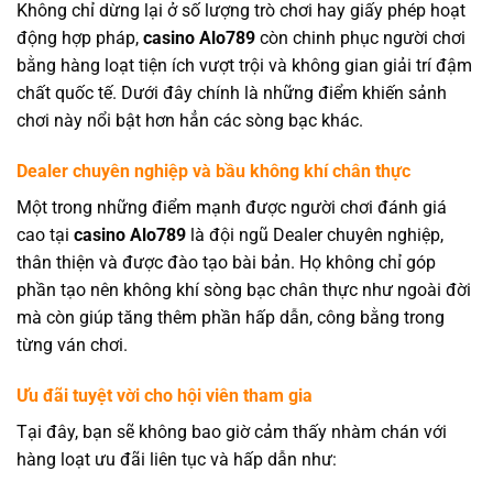
Không chỉ dừng lại ở số lượng trò chơi hay giấy phép hoạt
động hợp pháp,
casino Alo789
còn chinh phục người chơi
bằng hàng loạt tiện ích vượt trội và không gian giải trí đậm
chất quốc tế. Dưới đây chính là những điểm khiến sảnh
chơi này nổi bật hơn hẳn các sòng bạc khác.
Dealer chuyên nghiệp và bầu không khí chân thực
Một trong những điểm mạnh được người chơi đánh giá
cao tại
casino Alo789
là đội ngũ Dealer chuyên nghiệp,
thân thiện và được đào tạo bài bản. Họ không chỉ góp
phần tạo nên không khí sòng bạc chân thực như ngoài đời
mà còn giúp tăng thêm phần hấp dẫn, công bằng trong
từng ván chơi.
Ưu đãi tuyệt vời cho hội viên tham gia
Tại đây, bạn sẽ không bao giờ cảm thấy nhàm chán với
hàng loạt ưu đãi liên tục và hấp dẫn như: