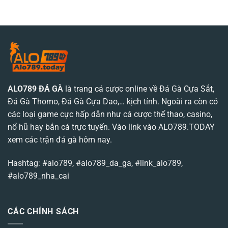
Hũ
Siêu
Bàn
Cổ
Hấp
–
Tích
Dẫn
Thắng
Hấp
Lớn
Dẫn
Với
Tại
Kèo
Alo789
Cược
Hấp
Dẫn
Tại
ALO789
ĐÁ GÀ
là trang cá cược online về Đá Gà Cựa Sắt,
Alo789
Đá Gà Thomo, Đá Gà Cựa Dao,… kịch tính. Ngoài ra còn có
các loại game cực hấp dẫn như cá cược thể thao, casino,
nổ hũ hay bắn cá trực tuyến. Vào link vào ALO789.TODAY
xem các trận đá gà hôm nay.
Hashtag: #alo789, #alo789_da_ga, #link_alo789,
#alo789_nha_cai
CÁC CHÍNH SÁCH