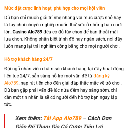
Mức đặt cược linh hoạt, phù hợp cho mọi hội viên
Dù bạn chỉ muốn giải trí nhẹ nhàng với mức cược nhỏ hay
là tay chơi chuyên nghiệp muốn thử sức ở những bàn chơi
lớn,
Casino Alo789
đều có đủ tùy chọn để bạn thoải mái
lựa chọn. Không phân biệt trình độ hay ngân sách, nơi đây
luôn mang lại trải nghiệm công bằng cho mọi người chơi.
Hỗ trợ khách hàng 24/7
Đội ngũ nhân viên chăm sóc khách hàng tại đây hoạt động
liên tục 24/7, sẵn sàng hỗ trợ mọi vấn đề từ
đăng ký
Alo789
, nạp rút tiền cho đến giải đáp thắc mắc về trò chơi.
Dù bạn gặp phải vấn đề lúc nửa đêm hay sáng sớm, chỉ
cần một tin nhắn là sẽ có người đến hỗ trợ bạn ngay lập
tức.
Xem thêm:
Tải App Alo789
– Cách Đơn
Giản Để Tham Gia Cá Cược Tiện Lợi