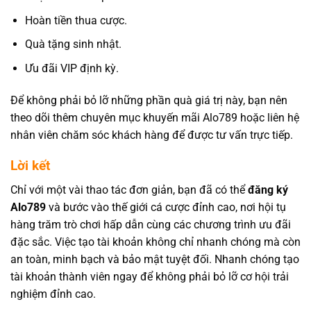
Hoàn tiền thua cược.
Quà tặng sinh nhật.
Ưu đãi VIP định kỳ.
Để không phải bỏ lỡ những phần quà giá trị này, bạn nên
theo dõi thêm chuyên mục khuyến mãi Alo789 hoặc liên hệ
nhân viên chăm sóc khách hàng để được tư vấn trực tiếp.
Lời kết
Chỉ với một vài thao tác đơn giản, bạn đã có thể
đăng ký
Alo789
và bước vào thế giới cá cược đỉnh cao, nơi hội tụ
hàng trăm trò chơi hấp dẫn cùng các chương trình ưu đãi
đặc sắc. Việc tạo tài khoản không chỉ nhanh chóng mà còn
an toàn, minh bạch và bảo mật tuyệt đối. Nhanh chóng tạo
tài khoản thành viên ngay để không phải bỏ lỡ cơ hội trải
nghiệm đỉnh cao.