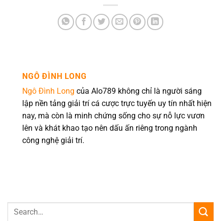
NGÔ ĐÌNH LONG
Ngô Đình Long
của Alo789 không chỉ là người sáng
lập nền tảng giải trí cá cược trực tuyến uy tín nhất hiện
nay, mà còn là minh chứng sống cho sự nỗ lực vươn
lên và khát khao tạo nên dấu ấn riêng trong ngành
công nghệ giải trí.