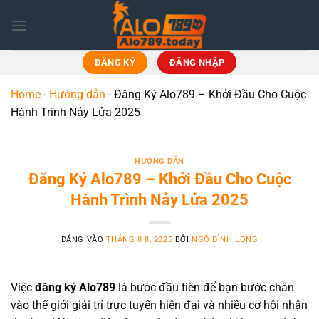
Bỏ
qua
nội
dung
ĐĂNG KÝ
ĐĂNG NHẬP
Home
-
Hướng dẫn
-
Đăng Ký Alo789 – Khởi Đầu Cho Cuộc
Hành Trình Nảy Lửa 2025
HƯỚNG DẪN
Đăng Ký Alo789 – Khởi Đầu Cho Cuộc
Hành Trình Nảy Lửa 2025
ĐĂNG VÀO
THÁNG 8 8, 2025
BỞI
NGÔ ĐÌNH LONG
Việc
đăng ký Alo789
là bước đầu tiên để bạn bước chân
vào thế giới giải trí trực tuyến hiện đại và nhiều cơ hội nhận