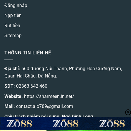
Đăng nhập
Nạp tiền
Rút tiền
Sitemap
THÔNG TIN LIÊN HỆ
Địa chỉ:
660 đường Núi Thành, Phường Hoà Cường Nam,
Quận Hải Châu, Đà Nẵng.
SĐT:
02363 642 460
Website:
https://sharmeen.in.net/
Mail:
contact.alo789@gmail.com
Chịu trách nhiệm nội dung:
Ngô Đình Long