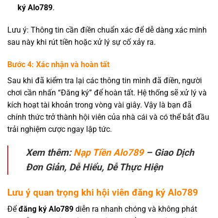
ký Alo789
.
Lưu ý: Thông tin cần điền chuẩn xác để dễ dàng xác minh
sau này khi rút tiền hoặc xử lý sự cố xảy ra.
Bước 4: Xác nhận và hoàn tất
Sau khi đã kiểm tra lại các thông tin mình đã điền, người
chơi cần nhấn “Đăng ký” để hoàn tất. Hệ thống sẽ xử lý và
kích hoạt tài khoản trong vòng vài giây. Vậy là bạn đã
chính thức trở thành hội viên của nhà cái và có thể bắt đầu
trải nghiệm cược ngay lập tức.
Xem thêm:
Nạp Tiền Alo789
– Giao Dịch
Đơn Giản, Dễ Hiểu, Dễ Thực Hiện
Lưu ý quan trọng khi hội viên đăng ký Alo789
Để
đăng ký Alo789
diễn ra nhanh chóng và không phát