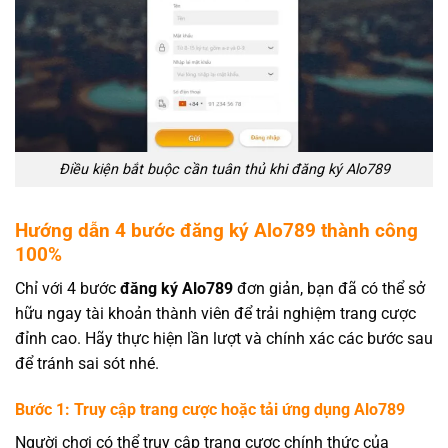
Điều kiện bắt buộc cần tuân thủ khi đăng ký Alo789
Hướng dẫn 4 bước đăng ký Alo789 thành công
100%
Chỉ với 4 bước
đăng ký Alo789
đơn giản, bạn đã có thể sở
hữu ngay tài khoản thành viên để trải nghiệm trang cược
đỉnh cao. Hãy thực hiện lần lượt và chính xác các bước sau
để tránh sai sót nhé.
Bước 1: Truy cập trang cược hoặc tải ứng dụng Alo789
Người chơi có thể truy cập trang cược chính thức của