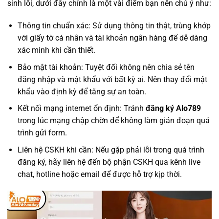
sinh lỗi, dưới đây chính là một vài điểm bạn nên chú ý như:
Thông tin chuẩn xác: Sử dụng thông tin thật, trùng khớp
với giấy tờ cá nhân và tài khoản ngân hàng để dễ dàng
xác minh khi cần thiết.
Bảo mật tài khoản: Tuyệt đối không nên chia sẻ tên
đăng nhập và mật khẩu với bất kỳ ai. Nên thay đổi mật
khẩu vào định kỳ để tăng sự an toàn.
Kết nối mạng internet ổn định: Tránh
đăng ký Alo789
trong lúc mạng chập chờn để không làm gián đoạn quá
trình gửi form.
Liên hệ CSKH khi cần: Nếu gặp phải lỗi trong quá trình
đăng ký, hãy liên hệ đến bộ phận CSKH qua kênh live
chat, hotline hoặc email để được hỗ trợ kịp thời.