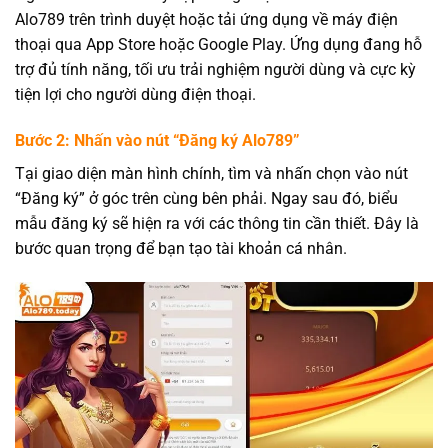
Alo789 trên trình duyệt hoặc tải ứng dụng về máy điện
thoại qua App Store hoặc Google Play. Ứng dụng đang hỗ
trợ đủ tính năng, tối ưu trải nghiệm người dùng và cực kỳ
tiện lợi cho người dùng điện thoại.
Bước 2: Nhấn vào nút “Đăng ký Alo789”
Tại giao diện màn hình chính, tìm và nhấn chọn vào nút
“Đăng ký” ở góc trên cùng bên phải. Ngay sau đó, biểu
mẫu đăng ký sẽ hiện ra với các thông tin cần thiết. Đây là
bước quan trọng để bạn tạo tài khoản cá nhân.