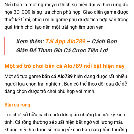
Nếu bạn là một người yêu thích sự hiện đại và hiệu ứng đồ
họa 3D, CQ9 là sự lựa chọn phù hợp. Giao diện game được
thiết kế tỉ mỉ, nhiều mini game phụ được tích hợp sẵn trong
quá trình chơi tạo nên một trải nghiệm trọn vẹn.
Xem thêm:
Tải App Alo789
– Cách Đơn
Giản Để Tham Gia Cá Cược Tiện Lợi
Một số trò chơi bắn cá Alo789 nổi bật hiện nay
Một số tựa game
bắn cá Alo789
hiện đang được rất nhiều
người lựa chọn trải nghiệm. Bạn có thể theo dõi qua để dễ
dàng chọn được trò chơi phù hợp với mình.
Bắn cá rồng
Trò chơi sở hữu cách chơi đơn giản nhưng lại cực kỳ kịch
tính. Cá rồng thường sẽ xuất hiện bất ngờ với lượng máu
khủng, nếu hạ được sẽ mang về cho bạn các phần thưởng