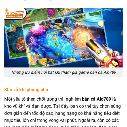
Những ưu điểm nổi bật khi tham gia game bắn cá Alo789
Kho vũ khí phong phú
Một yếu tố then chốt trong trải nghiệm
bắn cá Alo789
là
kho vũ khí và đạn dược. Tại đây, bạn có thể tùy chọn súng
đơn giản đến tốc độ cao, hạng nặng có khả năng tiêu diệt
mục tiêu lớn chỉ trong vòng vài phút. Ngoài ra, còn có các