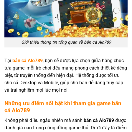
Giới thiệu thông tin tổng quan về bắn cá Alo789
Tại
bắn cá Alo789
, bạn sẽ được lựa chọn giữa hàng chục
tựa game, mỗi trò chơi đều mang phong cách thiết kế riêng
biệt, từ truyền thống đến hiện đại. Hệ thống được tối ưu
cho cả Desktop và Mobile, giúp cho bạn dễ dàng truy cập
và trải nghiệm mọi lúc mọi nơi.
Những ưu điểm nổi bật khi tham gia game bắn
cá Alo789
Không phải điều ngẫu nhiên mà sảnh
bắn cá Alo789
được
đánh giá cao trong cộng đồng game thủ. Dưới đây là điểm