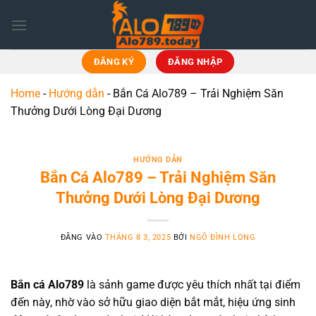
Bỏ
qua
nội
dung
ĐĂNG KÝ
ĐĂNG NHẬP
Home
-
Hướng dẫn
-
Bắn Cá Alo789 – Trải Nghiệm Săn
Thưởng Dưới Lòng Đại Dương
HƯỚNG DẪN
Bắn Cá Alo789 – Trải Nghiệm Săn
Thưởng Dưới Lòng Đại Dương
ĐĂNG VÀO
THÁNG 8 3, 2025
BỞI
NGÔ ĐÌNH LONG
Bắn cá Alo789
là sảnh game được yêu thích nhất tại điểm
đến này, nhờ vào sở hữu giao diện bắt mắt, hiệu ứng sinh