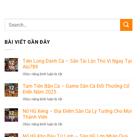
BÀI VIẾT GẦN ĐÂY
Tiên Long Đánh Cá – Săn Tài Lộc Thú Vị Ngay Tại
12
Alo789
Th8
Chức năng bình luận bị tắt
ở
Tiên
Long
Tam Tiên Bắn Cá – Game Săn Cá Đổi Thưởng Cổ
12
Đánh
Điển Năm 2025
Th8
Cá
Chức năng bình luận bị tắt
ở
–
Tam
Săn
Tiên
Nổ Hũ Xèng – Địa Điểm Săn Cá Lý Tưởng Cho Mọi
Tài
12
Bắn
Lộc
Thành Viên
Th8
Cá
Thú
Chức năng bình luận bị tắt
ở
–
Vị
Nổ
Game
Ngay
Hũ
Nổ Hũ Kho Báu Tứ Linh – Săn Hũ Lớn Nhận Quà
Săn
Tại