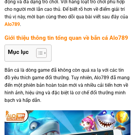
động và đa dạng trò chơi. Với hàng loạt trò chơi phù hợp
cho người mới lẫn cao thủ. Để biết rõ hơn về điểm giải trí
thú vị này, mời bạn cùng theo dõi qua bài viết sau đây của
Alo789
.
Giới thiệu thông tin tổng quan về bắn cá Alo789
Mục lục
Bắn cá là dòng game đã không còn quá xa lạ với các tín
đồ yêu thích game đổi thưởng. Tuy nhiên, Alo789 đã mang
đến một phiên bản hoàn toàn mới và nhiều cải tiến hơn về
hình ảnh, hiệu ứng và đặc biệt là cơ chế đổi thưởng minh
bạch và hấp dẫn.